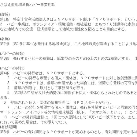
さばえ型地域通貨ハピー事業約款
(趣旨)
第1条 特定非営利活動法人さばえＮＰＯサポート(以下「ＮＰＯサポート」という
2 ハピー事業は、ボランティア・環境活動・福祉活動・まちづくり活動等に参加
など地域内での交流・経済循環として地域の活性化を図ることを目的とする。
(名称)
第2条 第1条に基づき発行する地域通貨は、この地域通貨が流通することにより地域の
(ハピーの種類)
第3条 発行するハピーの種類は、紙幣型のものとweb上のものの2種類とする。
(ハピーの発行)
第4条 ハピーの発行者は、ＮＰＯサポートとする。
2 ハピーの発行を希望する個人・団体は、ＮＰＯサポートに対し協賛活動に関
3 ＮＰＯサポートは、前項の申請があった場合には、遅滞なく登録の可否を判
4 前項の判断は、原則として事務局長が行う。
5 第2項の申請が反社会的勢力に関係する個人・団体からされたものであると
きる。
6 登録された個人・団体の情報管理は、ＮＰＯサポートが行う。
7 ハピーの発行を希望する個人・団体は、発行を希望するハピーと同額の円を添
マートフォン・アイパッド等の情報端末機器（以下、「スマホ等」という。）にイ
8 ハピーの発行限度額は、1回につき原則として10万ハピー以下とする。また
において認めた場合は、その限りでない。
(有効期間)
第5条 ハピーの有効期間はＮＰＯサポートが定めるものとし、有効期間を定める