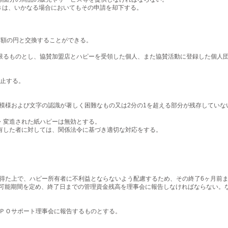
きは、いかなる場合においてもその申請を却下する。
同額の円と交換することができる。
るものとし、協賛加盟店とハピーを受領した個人、また協賛活動に登録した個人団
禁止する。
り模様および文字の認識が著しく困難なもの又は2分の1を超える部分が残存してい
変造された紙ハピーは無効とする。
した者に対しては、関係法令に基づき適切な対応をする。
を得た上で、ハピー所有者に不利益とならないよう配慮するため、その終了6ヶ月前
可能期間を定め、終了日までの管理資金残高を理事会に報告しなければならない。
ＮＰＯサポート理事会に報告するものとする。