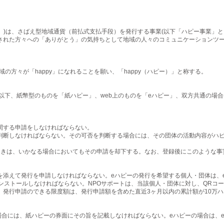
。)は、さばえ型地域通貨（前払式支払手段）を発行する事業(以下「ハピー事業」と
された方々への「ありがとう」の気持ちとして地域の人々のコミュニケーションツ
方々が「happy」になれることを願い、「happy（ハピー）」と称する。
（以下、紙幣型のものを「紙ハピー」、web上のものを「eハピー」、双方共通の場
する申請をしなければならない。
断しなければならない。その可否を判断する場合には、その団体の活動内容がハピ
きは、いかなる場合においてもその申請を却下する。なお、登録後にこのような事
えて発行を申請しなければならない。eハピーの発行を希望する個人・団体は、e
ンストールしなければならない。NPOサポートは、当該個人・団体に対し、QRコ
、発行申請のできる限度額は、発行申請額を含めた直近3ヶ月以内の累計額が10万
場合には、紙ハピーの券面にその旨を記載しなければならない。eハピーの場合は、