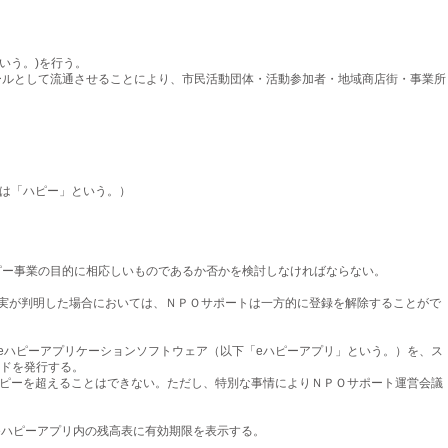
いう。)を行う。
ールとして流通させることにより、市民活動団体・活動参加者・地域商店街・事業所
合は「ハピー」という。）
ー事業の目的に相応しいものであるか否かを検討しなければならない。
実が判明した場合においては、ＮＰＯサポートは一方的に登録を解除することがで
ハピーアプリケーションソフトウェア（以下「eハピーアプリ」という。）を、ス
ードを発行する。
ハピーを超えることはできない。ただし、特別な事情によりＮＰＯサポート運営会議
eハピーアプリ内の残高表に有効期限を表示する。