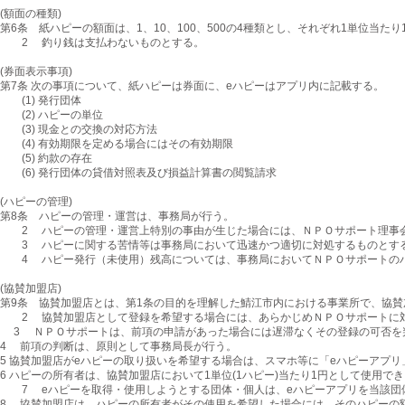
(額面の種類)
第6条 紙ハピーの額面は、1、10、100、500の4種類とし、それぞれ1単位当たり
2 釣り銭は支払わないものとする。
(券面表示事項)
第7条 次の事項について、紙ハピーは券面に、eハピーはアプリ内に記載する。
(1) 発行団体
(2) ハピーの単位
(3) 現金との交換の対応方法
(4) 有効期限を定める場合にはその有効期限
(5) 約款の存在
(6) 発行団体の貸借対照表及び損益計算書の閲覧請求
(ハピーの管理)
第8条 ハピーの管理・運営は、事務局が行う。
2 ハピーの管理・運営上特別の事由が生じた場合には、ＮＰＯサポート理事会
3 ハピーに関する苦情等は事務局において迅速かつ適切に対処するものとす
4 ハピー発行（未使用）残高については、事務局においてＮＰＯサポートのハ
(協賛加盟店)
第9条 協賛加盟店とは、第1条の目的を理解した鯖江市内における事業所で、協
2 協賛加盟店として登録を希望する場合には、あらかじめＮＰＯサポートに対
3 ＮＰＯサポートは、前項の申請があった場合には遅滞なくその登録の可否を
4 前項の判断は、原則として事務局長が行う。
5 協賛加盟店がeハピーの取り扱いを希望する場合は、スマホ等に「eハピーアプ
6 ハピーの所有者は、協賛加盟店において1単位(1ハピー)当たり1円として使用で
7 eハピーを取得・使用しようとする団体・個人は、eハピーアプリを当該団
8 協賛加盟店は、ハピーの所有者がその使用を希望した場合には、そのハピーの