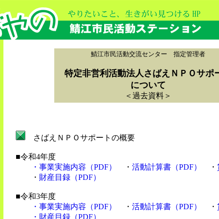
鯖江市民活動交流センター 指定管理者
特定非営利活動法人さばえＮＰＯサ
について
＜過去資料＞
さばえＮＰＯサポートの概要
■令和4年度
・事業実施内容（PDF）
・
活動計算書（PDF）
・
・
財産目録（PDF）
■令和3年度
・事業実施内容（PDF）
・
活動計算書（PDF）
・
・
財産目録（PDF）