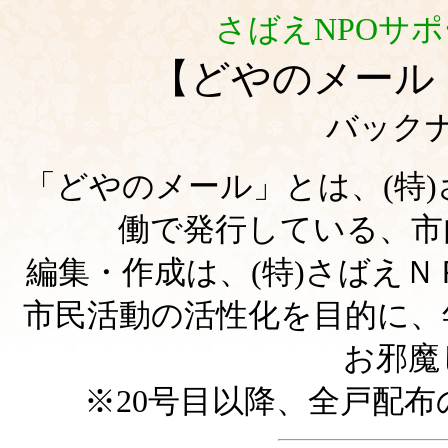
さばえNPOサ
【どやのメー
バック
「どやのメール」とは、(特
働で発行している、市
編集・作成は、(特)さばえ
市民活動の活性化を目的に、
お邪魔
※20号目以降、全戸配