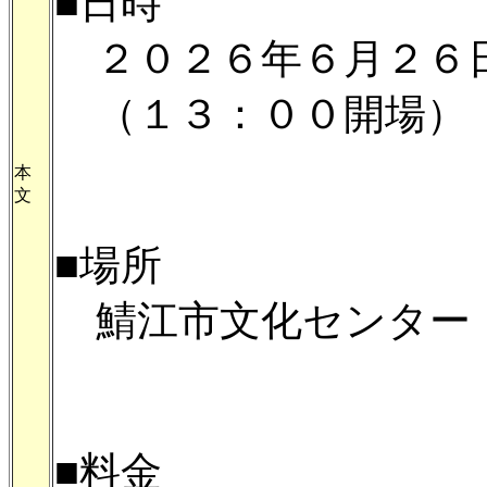
■日時
２０２６年６月２６日
（１３：００開場）
本
文
■場所
鯖江市文化センター
■料金