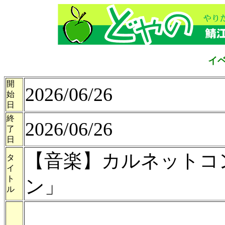
イ
開
2026/06/26
始
日
終
2026/06/26
了
日
【音楽】カルネットコ
タ
イ
ト
ン」
ル