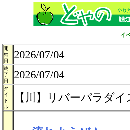
イ
開
2026/07/04
始
日
終
2026/07/04
了
日
タ
【川】リバーパラダイ
イ
ト
ル