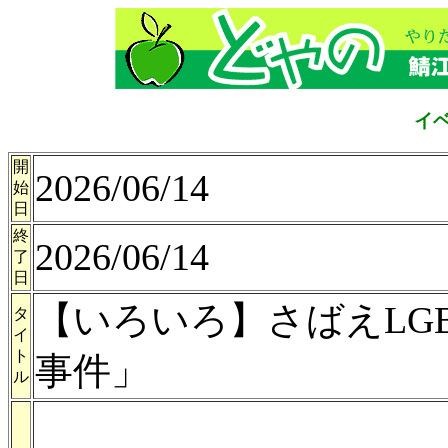
イ
開
2026/06/14
始
日
終
2026/06/14
了
日
【いろいろ】さばえLG
タ
イ
ト
事件」
ル