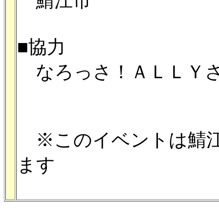
鯖江市
■協力
なろっさ！ＡＬＬＹ
※このイベントは鯖江
ます