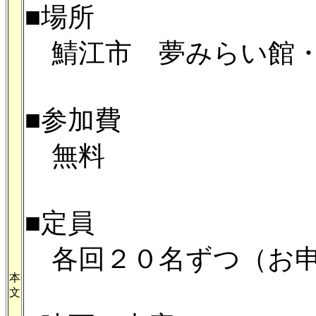
■場所
鯖江市 夢みらい館
■参加費
無料
■定員
各回２０名ずつ（お申
本
文