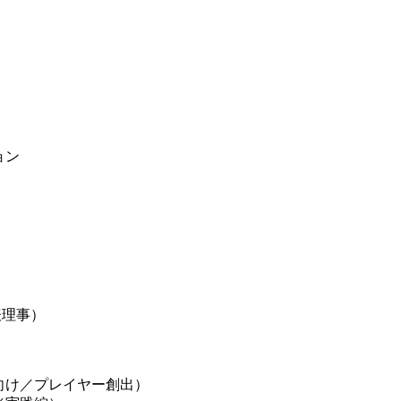
ョン
表理事）
者向け／プレイヤー創出）