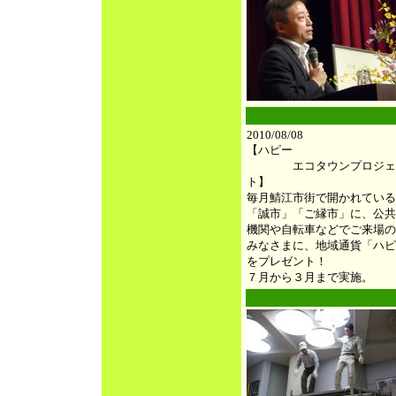
●
2010/08/08
【ハピー
エコタウンプロジェ
ト】
毎月鯖江市街で開かれている
「誠市」「ご縁市」に、公共
機関や自転車などでご来場の
みなさまに、地域通貨「ハピ
をプレゼント！
７月から３月まで実施。
●