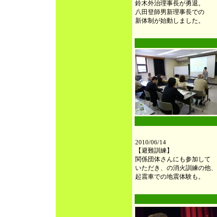
鈴木外治理事長が勇退。
八田登師男新理事長での
新体制が始動しました。
●
●
2010/06/14
【避難訓練】
関係団体さんにも参加して
いただき、の消火訓練の他、
起震車での地震体験も。
●