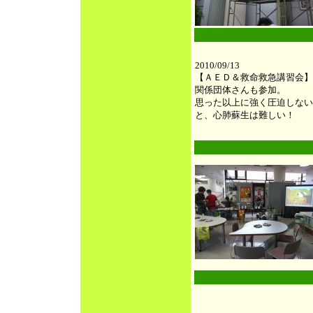
●
2010/09/13
【ＡＥＤ＆救命救急講習会】
関係団体さんも参加。
思った以上に強く圧迫しない
と、心肺蘇生は難しい！
●
●