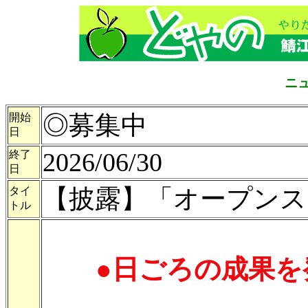
ニ
◎募集中
開始
日
2026/06/30
終了
日
【披露】「オープンス
タイ
トル
●日ごろの成果を