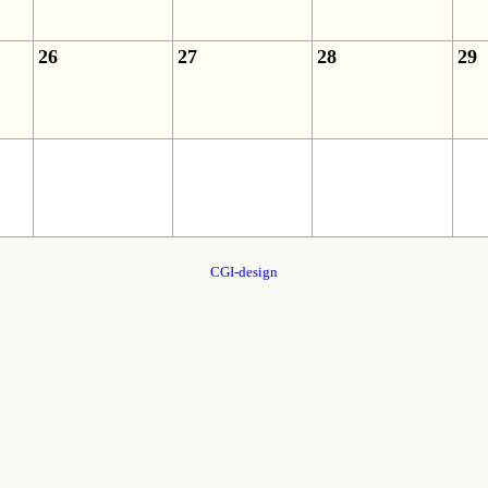
26
27
28
29
CGI-design