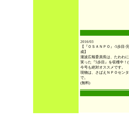
●
2016/03
【『ＯＳＡＮＰＯ』-5歩目-
成】
瀧波広報委員長は、たわわに
実った『5歩目』を収穫中！(
今号も絶対オススメです。
現物は、さばえＮＰＯセンタ
で。
(無料)