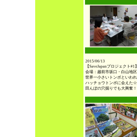
●
○
2015/06/13
【SaveJapanプロジェクト#1
会場：越前市坂口・白山地区
世界一小さいトンボといわれ
ハッチョウトンボに会えた☆
田んぼの穴掘りでも大興奮！
●