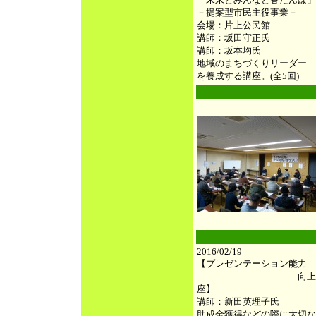
－提案型市民主役事業－
会場：片上公民館
講師：坂田守正氏
講師：坂本均氏
地域のまちづくりリーダー
を養成する講座。(全5回)
●
●
2016/02/19
【プレゼンテーション能力
向上
座】
講師：新田英理子氏
助成金獲得などの際に大切な