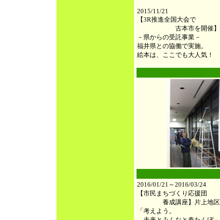
2015/11/21
【3R推進全国大会で
古本市を開催】
－県からの受託事業－
福井県との協働で実施。
絵本は、ここでも大人気！
●
●
2016/01/21～2016/03/24
【市民まちづくり応援団
養成講座】片上地区
「考えよう。
未来とみんなと春たんぼ」