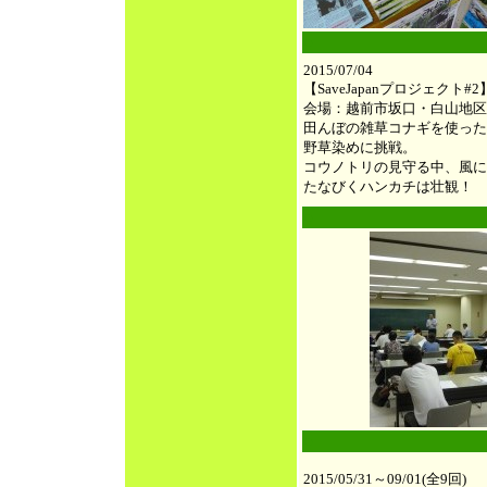
●
2015/07/04
【SaveJapanプロジェクト#2
会場：越前市坂口・白山地区
田んぼの雑草コナギを使った
野草染めに挑戦。
コウノトリの見守る中、風に
たなびくハンカチは壮観！
●
●
2015/05/31～09/01(全9回)